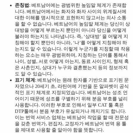
존칭법
: 베트남어에는 광범위한 높임말 체계가 존재합
니다. 베트남어에서는 화자와 화자 사이의 위계질서에
대한 이해를 명시적으로 표현하지 않고서는 의사 소통
을 할 수 없습니다. 베트남어의 높임말 체계는 당신이 상
대방을 어떻게 부르는지 뿐만이 아니라 당신을 어떻게
불러야 하는지도 나타냅니다. 즉, ‘상대방’ 을 어떻게 지
칭해야 할지 뿐만이 아니라, ‘나’를 어떻게 지칭해야 하
는지도 알 수 있습니다. 이렇게 누군가를 지칭할 때 작용
하는 요소는 매우 광범위하며, 지칭하는 단어를 통해서
나이, 성별, 서로 어떻게 아는지, 동료 사이인지, 형제 혹
은 사촌인지, 상대가 누구와 결혼했는지 등의 정보까지
도 알 수 있습니다.
표기 체계
: 베트남어는 원래 한자를 기반으로 표기된 문
자였으나 20세기 초, 라틴어에 기반을 둔 알파벳이 공식
적인 표기 체계로 지정되었습니다. 베트남어는 성조 언
어이기 때문에 성조를 구별하기 위해 분음 부호를 널리
사용합니다. 이러한 부호로 인해서 일부 CAT 툴 혹은
DTP툴에서 분음 부호가 유실되거나 깨지기도 합니다.
이는 번역 서비스 업체는 베트남어 작업을 할 때 전문성
을 갖춘 번역가, 편집자, 교정자가 베트남어 번역 용 툴
을 제대로 사용할 줄 알아야 함을 뜻합니다.